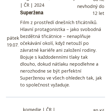
| ČR | 2024
nevhodný do
Superžena
12 let
Film z prostředí dnešních třicátníků.
Hlavní protagonistka – jako svobodná
bezdětná třicátnice – nenaplňuje
pátek
očekávání okolí, když netouží po
19.07.
závratné kariéře ani založení rodiny.
Bojuje s každodenními tlaky tak
dlouho, dokud nátlaku nepodlehne a
nerozhodne se být perfektní
Superženou ve všech ohledech tak, jak
to společnost vyžaduje.
komedie | ČR |
80 Kč