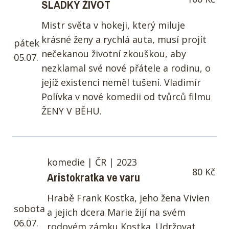
SLADKÝ ŽIVOT
Mistr světa v hokeji, který miluje
krásné ženy a rychlá auta, musí projít
pátek
nečekanou životní zkouškou, aby
05.07.
nezklamal své nové přátele a rodinu, o
jejíž existenci neměl tušení. Vladimír
Polívka v nové komedii od tvůrců filmu
ŽENY V BĚHU.
komedie | ČR | 2023
80 Kč
Aristokratka ve varu
Hrabě Frank Kostka, jeho žena Vivien
sobota
a jejich dcera Marie žijí na svém
06.07.
rodovém zámku Kostka. Udržovat