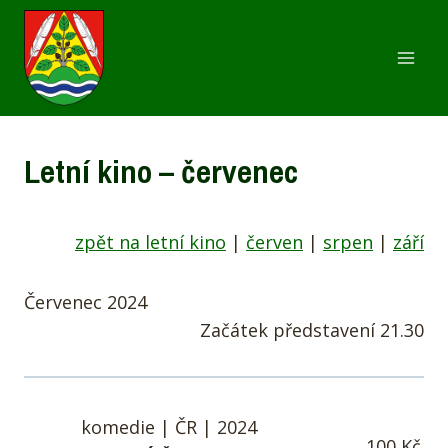
Přeskočit
na
obsah
Letní kino – červenec
zpět na letní kino
|
červen
|
srpen
|
září
Červenec 2024
Začátek představení 21.30
komedie | ČR | 2024
100 Kč