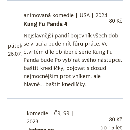
animovaná komedie | USA | 2024
80 Kč
Kung Fu Panda 4
Nejslavnější pandí bojovník všech dob
se vrací a bude mít fůru práce. Ve
pátek
čtvrtém díle oblíbené série Kung Fu
26.07.
Panda bude Po vybírat svého nástupce,
baštit knedlíčky, bojovat s dosud
nejmocnějším protivníkem, ale
hlavně… baštit knedlíčky.
komedie | ČR, SR |
80 Kč
2023
do 15 let