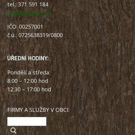
tel.: 371 591 184
info@neurazy.cz
IČO: 00257001
č.ú.: 0725638319/0800
ÚŘEDNÍ HODINY:
Pondělí a středa:
8:00 – 12:00 hod
12:30 – 17:00 hod
FIRMY A SLUŽBY V OBCI: