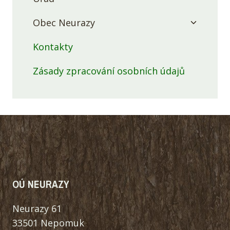
child
Toggle
menu
Obec Neurazy
child
menu
Kontakty
Zásady zpracování osobních údajů
OÚ NEURAZY
Neurazy 61
33501 Nepomuk