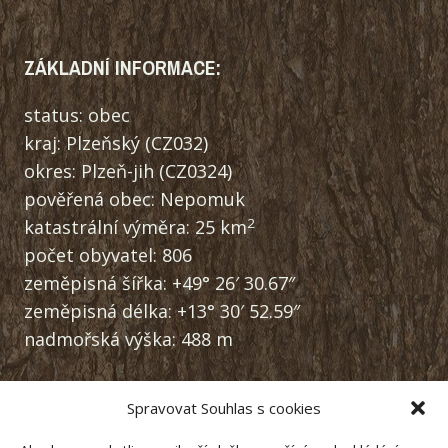
ZÁKLADNÍ INFORMACE:
status: obec
kraj: Plzeňský (CZ032)
okres: Plzeň-jih (CZ0324)
pověřená obec: Nepomuk
2
katastrální výměra: 25 km
počet obyvatel: 806
zeměpisná šířka: +49° 26′ 30.67″
zeměpisná délka: +13° 30′ 52.59″
nadmořská výška: 488 m
Spravovat Souhlas s cookies
NAVIGACE: