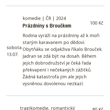
komedie | ČR | 2024
100 Kč
Prázdniny s Broučkem
Rodina vyráží na prázdniny až k moři
starým karavanem po dědovi.
sobota
Obytňáku se odjakživa říkalo Brouček.
13.07.
Jadran se zdá být na dosah. Během
jejich dobrodružství je čeká řada
překvapení i nečekaných zážitků.
Žádná katastrofa jim ale jejich
vysněnou dovolenou nezkazí.
tragikomedie, romantický
80 Kč